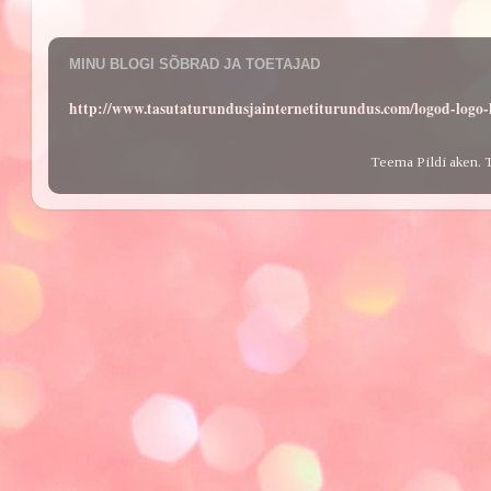
MINU BLOGI SÕBRAD JA TOETAJAD
http://www.tasutaturundusjainternetiturundus.com/logod-log
Teema Pildi aken. 