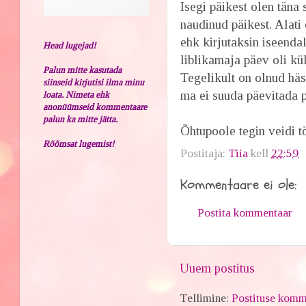
Isegi päikest olen täna 
naudinud päikest. Alati
ehk kirjutaksin iseenda
Head lugejad!
liblikamaja päev oli kül
Palun mitte kasutada
Tegelikult on olnud hästi
siinseid kirjutisi ilma minu
ma ei suuda päevitada p
loata. Nimeta ehk
anonüümseid kommentaare
palun ka mitte jätta.
Õhtupoole tegin veidi
Rõõmsat lugemist!
Postitaja:
Tiia
kell
22:59
Kommentaare ei ole:
Postita kommentaar
Uuem postitus
Tellimine:
Postituse komm