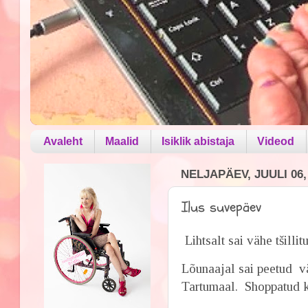
Avaleht
Maalid
Isiklik abistaja
Videod
NELJAPÄEV, JUULI 06,
Ilus suvepäev
Lihtsalt sai vähe tšillit
Lõunaajal sai peetud v
Tartumaal. Shoppatud k