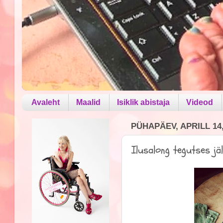
Avaleht
Maalid
Isiklik abistaja
Videod
PÜHAPÄEV, APRILL 14,
Ilusalong tegutses jäl