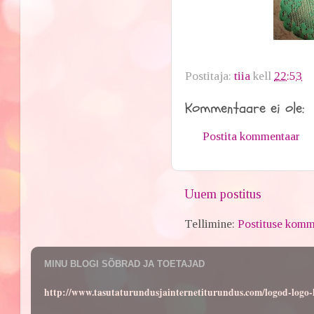
Postitaja:
tiia
kell
22:53
Kommentaare ei ole:
Postita kommentaar
Uuem postitus
Tellimine:
Postituse komm
MINU BLOGI SÕBRAD JA TOETAJAD
http://www.tasutaturundusjainternetiturundus.com/logod-log