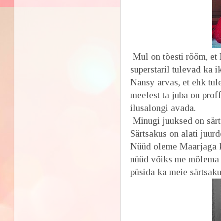
Mul on tõesti rõõm, et 
superstaril tulevad ka i
Nansy arvas, et ehk tul
meelest ta juba on prof
ilusalongi avada.
Minugi juuksed on särts
Särtsakus on alati juurd
Nüüd oleme Maarjaga ka
nüüd võiks me mõlema te
püsida ka meie särtsaku