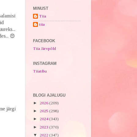
MINUST
salamisi
Tiia
äd
tiia
ureks...
es... 😍
FACEBOOK
Tiia Järvpõld
INSTAGRAM
Tiiatibu
BLOGI AJALUGU
►
2026
(209)
me järgi
►
2025
(298)
►
2024
(343)
►
2023
(370)
▼
2022
(347)