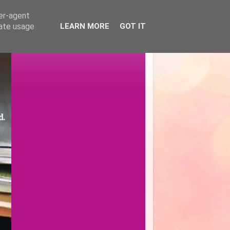
ser-agent
rate usage
LEARN MORE
GOT IT
d.