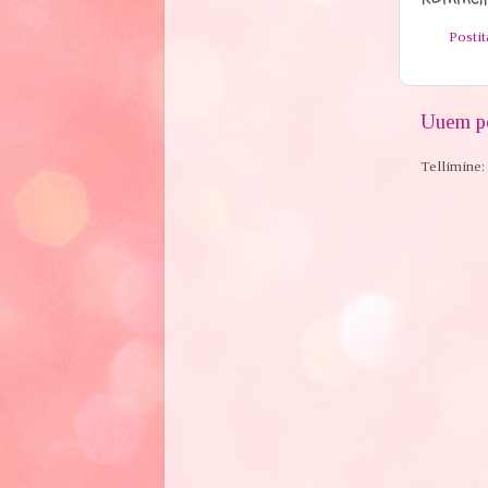
Posti
Uuem po
Tellimine: