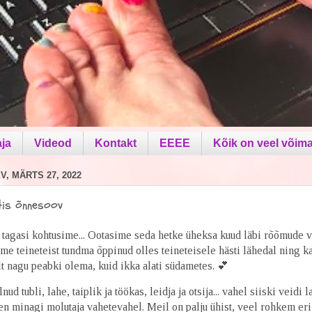
aja
Videod
Kontakt
EEEE
Kõik on veel võima
, MÄRTS 27, 2022
tis õnnesoov
t tagasi kohtusime... Ootasime seda hetke üheksa kuud läbi rõõmude v
eme teineteist tundma õppinud olles teineteisele hästi lähedal ning ka
 nagu peabki olema, kuid ikka alati südametes. 💕
nud tubli, lahe, taiplik ja töökas, leidja ja otsija... vahel siiski veidi la
n minagi molutaja vahetevahel. Meil on palju ühist, veel rohkem er