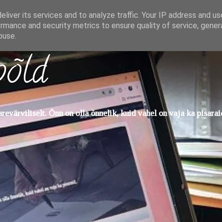
liver its services and to analyze traffic. Your IP address and u
rmance and security metrics to ensure quality of service, gene
buse.
põld
evärviliselt. Õnn on olla õnnelik, kuid vahel on vaja ka pisarai