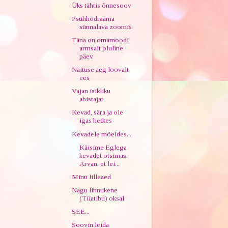
Üks tähtis õnnesoov
Psühhodraama
sünnalava zoomis
Täna on omamoodi
armsalt oluline
päev
Näituse aeg loovalt
ees
Vajan isikliku
abistajat
Kevad, sära ja ole
igas hetkes
Kevadele mõeldes...
Käisime Eglega
kevadet otsimas.
Arvan, et lei...
Minu lilleaed
Nagu linnukene
(Tiiatibu) oksal
SEE...
Soovin leida