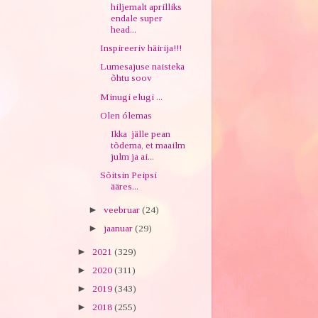
hiljemalt aprilliks
endale super
head...
Inspireeriv häirija!!!
Lumesajuse naisteka
õhtu soov
Minugi elugi ...
Olen ólemas
Ikka jälle pean
tõdema, et maailm
julm ja ai...
Sõitsin Peipsi
ääres...
►
veebruar
(24)
►
jaanuar
(29)
►
2021
(329)
►
2020
(311)
►
2019
(343)
►
2018
(255)