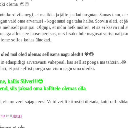
bki olema. 😉😊
õnikord vihanegi, et ma ikka ja jälle justkui targutan. Samas tean, et 
jagan vaid oma arvamusi - kogemusi ega taha halba. Soovin alati, et jä
 mehiselt püstipäi. Olgugi, et mõni hetk mõtlen, et sa ei kasva iial su
on aga alles see lapsemeelsus, mis lisab elule magusat vürtsi naljatad
eme selles kohas ühtekad...
 oled mul oled olemas sellisena nagu oled!!! 💖😊
in edaspidigi arvatavasti vahepeal, kas sellist poega ma tahtsin...😂
lati, et just sellist poega soovisin nagu sina oledki.
e, kallis Silver!!!😍
end, siis jaksad oma kallitele olemas olla.
 elu on veel sajaga ees! Võid veidi kiirustki ületada, kuid ralli süda
Tiia
kell
00:03
aare ei ole: