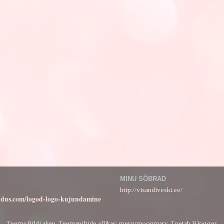
MINU SÕBRAD
http://visandiveski.ee/
ndus.com/logod-logo-kujundamine
Teema Pildi aken. Teemapiltide allikas:
merrymoonmary
. Toetab
Blogger
.