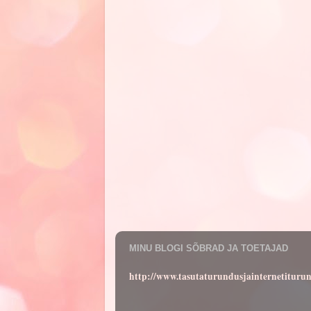
MINU BLOGI SÕBRAD JA TOETAJAD
http://www.tasutaturundusjainternetituru