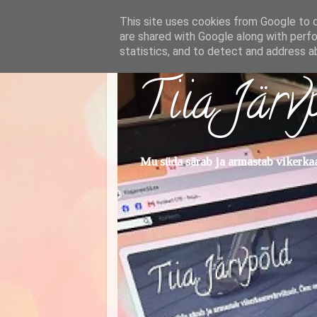
This site uses cookies from Google to de
are shared with Google along with perfo
statistics, and to detect and address a
Tiia Järv
Mu süda särab ja armastab vikerkaar