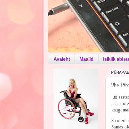
Avaleht
Maalid
Isiklik abist
PÜHAPÄEV
Üks täh
30 aasta
aastat ol
kaugemalt
Sa oled ol
Samas ole