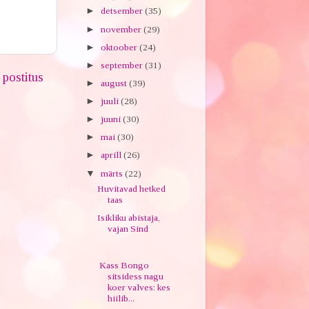
►
detsember
(35)
►
november
(29)
►
oktoober
(24)
►
september
(31)
postitus
►
august
(39)
►
juuli
(28)
►
juuni
(30)
►
mai
(30)
►
aprill
(26)
▼
märts
(22)
Huvitavad hetked
taas
Isikliku abistaja,
vajan Sind
Kass Bongo
sitsidess nagu
koer valves: kes
hiilib...