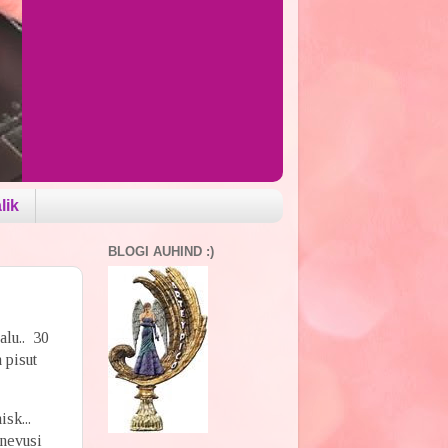
lik
BLOGI AUHIND :)
alu.. 30
 pisut
isk...
inevusi