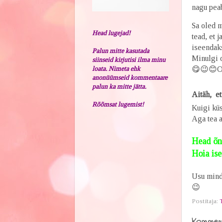
nagu pea
Sa oled m
Head lugejad!
tead, et 
iseendaks
Palun mitte kasutada
Minul
gi 
siinseid kirjutisi ilma minu
😋😉😊Ol
loata. Nimeta ehk
anonüümseid kommentaare
palun ka mitte jätta.
Aitäh, et
Rõõmsat lugemist!
Kuigi küs
Aga tea a
Head õnn
Hoia ise
Usu mind,
😉
Postitaja:
Komment