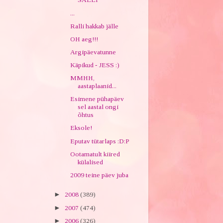
...
Ralli hakkab jälle
OH aeg!!!
Argipäevatunne
Käpikud - JESS :)
MMHH,
aastaplaanid...
Esimene pühapäev
sel aastal ongi
õhtus
Eksole!
Eputav tütarlaps :D:P
Ootamatult kiired
külalised
2009 teine päev juba
►
2008
(389)
►
2007
(474)
►
2006
(326)