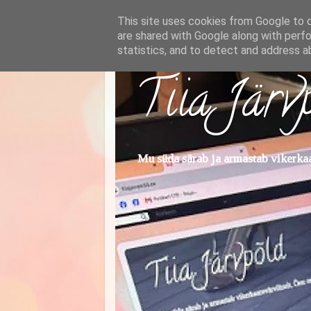
This site uses cookies from Google to de
are shared with Google along with perfo
statistics, and to detect and address a
Tiia Järv
Mu süda särab ja armastab vikerkaar