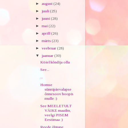
►
august
(24)
►
juuli
(25)
►
juuni
(28)
►
mai
(22)
►
aprill
(26)
►
märts
(23)
►
veebruar
(28)
▼
jaanuar
(30)
Köiel kõndija olla
See...
...
Homse
sünnipäevalapse
õnnesoov hoopis
mulle :)
See MEELETULT
VÄIKE maailm,
veelgi PISEM
Eestimaa :)
Reede õhtune