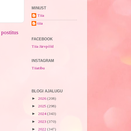
MINUST
Tiia
tiia
postitus
FACEBOOK
Tiia Järvpõld
INSTAGRAM
Tiiatibu
BLOGI AJALUGU
►
2026
(208)
►
2025
(298)
►
2024
(343)
►
2023
(370)
►
2022
(347)