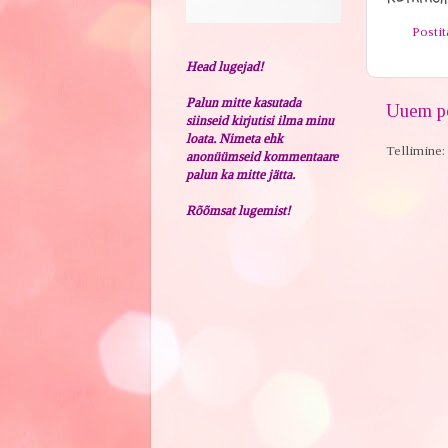
Posti
Head lugejad!
Palun mitte kasutada
Uuem po
siinseid kirjutisi ilma minu
loata. Nimeta ehk
Tellimine:
anonüümseid kommentaare
palun ka mitte jätta.
Rõõmsat lugemist!