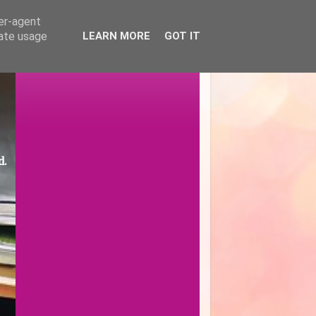
ser-agent
rate usage
LEARN MORE
GOT IT
d.