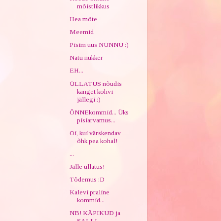
mõistlikkus
Hea mõte
Meemid
Pisim uus NUNNU :)
Natu nukker
EH...
ÜLLATUS nõudis
kanget kohvi
jällegi :)
ÕNNEkommid... Üks
pisiarvamus...
Oi, kui värskendav
õhk pea kohal!
...
Jälle üllatus!
Tõdemus :D
Kalevi praline
kommid...
NB! KÄPIKUD ja
SALLI