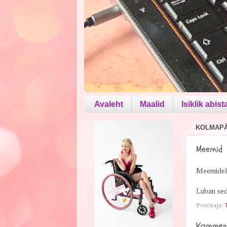
Avaleht
Maalid
Isiklik abist
KOLMAPÄE
Meemid
Meemidele
Luban seda
Postitaja:
Komment