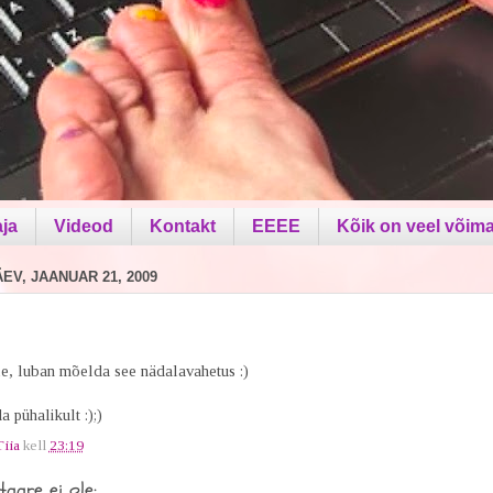
aja
Videod
Kontakt
EEEE
Kõik on veel võima
V, JAANUAR 21, 2009
, luban mõelda see nädalavahetus :)
 pühalikult :);)
Tiia
kell
23:19
aare ei ole: