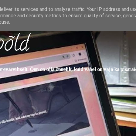
liver its services and to analyze traffic. Your IP address and u
rmance and security metrics to ensure quality of service, gene
buse.
põld
evärviliselt. Õnn on olla õnnelik, kuid vahel on vaja ka pisarai