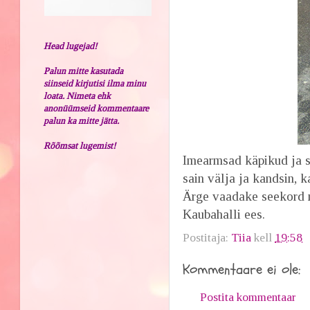
Head lugejad!
Palun mitte kasutada
siinseid kirjutisi ilma minu
loata. Nimeta ehk
anonüümseid kommentaare
palun ka mitte jätta.
Rõõmsat lugemist!
Imearmsad käpikud ja sa
sain välja ja kandsin, 
Ärge vaadake seekord m
Kaubahalli ees.
Postitaja:
Tiia
kell
19:58
Kommentaare ei ole:
Postita kommentaar