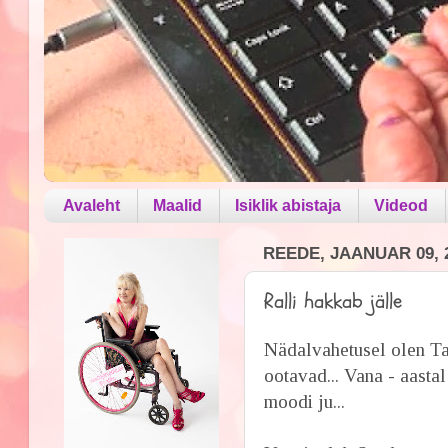
Avaleht
Maalid
Isiklik abistaja
Videod
REEDE, JAANUAR 09, 
Ralli hakkab jälle
Nädalvahetusel olen Tar
ootavad... Vana - aastal
moodi ju...