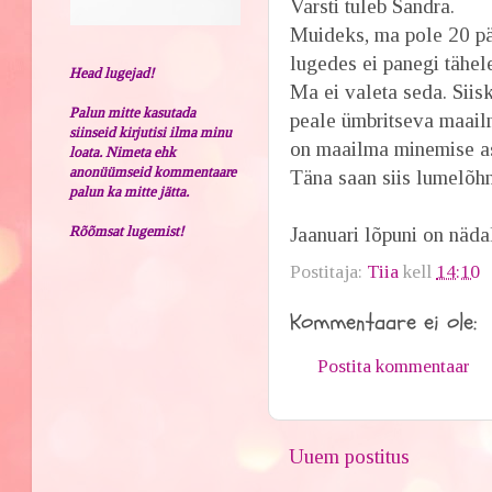
Varsti tuleb Sandra.
Muideks, ma pole 20 pä
lugedes ei panegi tähel
Head lugejad!
Ma ei valeta seda. Siisk
Palun mitte kasutada
peale ümbritseva maailm
siinseid kirjutisi ilma minu
on maailma minemise a
loata. Nimeta ehk
anonüümseid kommentaare
Täna saan siis lumelõhn
palun ka mitte jätta.
Rõõmsat lugemist!
Jaanuari lõpuni on näda
Postitaja:
Tiia
kell
14:10
Kommentaare ei ole:
Postita kommentaar
Uuem postitus