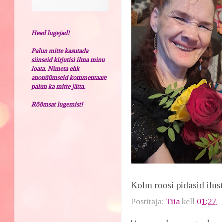
Head lugejad!
Palun mitte kasutada
siinseid kirjutisi ilma minu
loata. Nimeta ehk
anonüümseid kommentaare
palun ka mitte jätta.
Rõõmsat lugemist!
Kolm roosi pidasid ilus
Postitaja:
Tiia
kell
01:27