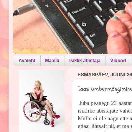
Avaleht
Maalid
Isiklik abistaja
Videod
ESMASPÄEV, JUUNI 26
Taas ümbermängimin
Juba peaaegu 23 aasta
isiklike abistajate vah
Mulle ei ole nagu ette m
edasi lihtsalt nii, et m