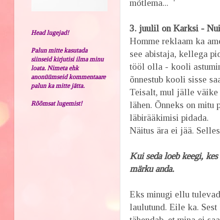
mõtlema... '
3. juulil on Karksi - N
Head lugejad!
Homme reklaam ka ametl
Palun mitte kasutada
see abistaja, kellega pi
siinseid kirjutisi ilma minu
tööl olla - kooli astumin
loata. Nimeta ehk
anonüümseid kommentaare
õnnestub kooli sisse sa
palun ka mitte jätta.
Teisalt, mul jälle väik
Rõõmsat lugemist!
lähen. Õnneks on mitu pä
läbirääkimisi pidada.
Näitus ära ei jää. Sell
Kui seda loeb keegi, kes
märku anda.
Eks minugi ellu tulevad
laulutund. Eile ka. Ses
tähendab, et mina ei sa