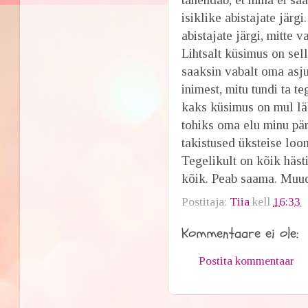
isiklike abistajate järg
abistajate järgi, mitte 
Lihtsalt küsimus on sell
saaksin vabalt oma asju 
inimest, mitu tundi ta t
kaks küsimus on mul läb
tohiks oma elu minu pära
takistused üksteise loo
Tegelikult on kõik hästi
kõik. Peab saama. Muud
Postitaja:
Tiia
kell
16:33
Kommentaare ei ole:
Postita kommentaar