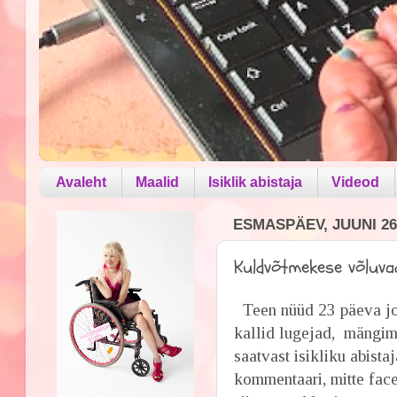
Avaleht
Maalid
Isiklik abistaja
Videod
ESMASPÄEV, JUUNI 26
Kuldvõtmekese võluva
Teen nüüd 23 päeva joo
kallid lugejad, mängima
saatvast isikliku abista
kommentaari, mitte face