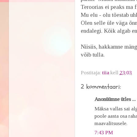
Teroorias ei peaks ma 
Mu elu - olu tõestab uh
Olen selle üle väga õnne
endalegi. Kõik algab en
Niisiis, hakkamne mäng
võib tulla.
Postitaja:
tiia
kell
23:03
2 kommentaari:
Anonüümne ütles ...
Mäksa vallas sai alg
poole aasta osa raha
maavalitsusele.
7:43 PM