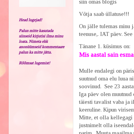
siin omas blogis
Võtja saab üllatuse!!!
Head lugejad!
On jälle tulemas minu 
Palun mitte kasutada
teenuse,. IAT päev. See 
siinseid kirjutisi ilma minu
loata. Nimeta ehk
Tänane 1. küsimus on:
anonüümseid kommentaare
palun ka mitte jätta.
Mis aastal sain esm
M
Rõõmsat lugemist!
Mulle endalegi on päris
suutnud oma elu luua ni
soovinud. See 23 aasta
Iga päev olen muutnud 
täiesti tavalist vaba ja
keeruline. Kipun virise
Mitte, et olla kellegagi
justnimelt olla iseendal
parim. Muuta maailma 