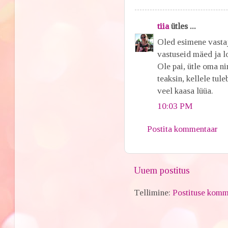
tiia
ütles ...
Oled esimene vastaj
vastuseid mäed ja lo
Ole pai, ütle oma n
teaksin, kellele tul
veel kaasa lüüa.
10:03 PM
Postita kommentaar
Uuem postitus
Tellimine:
Postituse komm