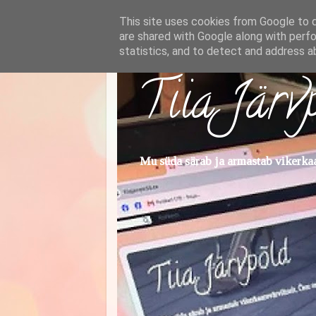
This site uses cookies from Google to de
are shared with Google along with perfo
statistics, and to detect and address a
Tiia Järv
Mu süda särab ja armastab vikerkaar