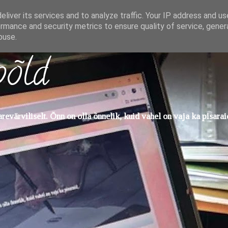
liver its services and to analyze traffic. Your IP address and u
rmance and security metrics to ensure quality of service, gene
buse.
põld
evärviliselt. Õnn on olla õnnelik, kuid vahel on vaja ka pisarai