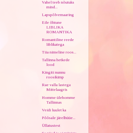
Vahel teeb nõutuks
mind...
Lapspõlvemaaring
Eile õhtune
LIBLIKA
ROMANTIKA
Romantiline reede
liblikatega
Tiia nimeline roos...
Tallinna hetkede
lood
Kingiti nunnu
roosikimp
Rae valla lastega
Mittelaagris
Homme ülehomme
Tallinnas
Veidi luulet ka
Põõsale järelhüüe...
Üllatustest