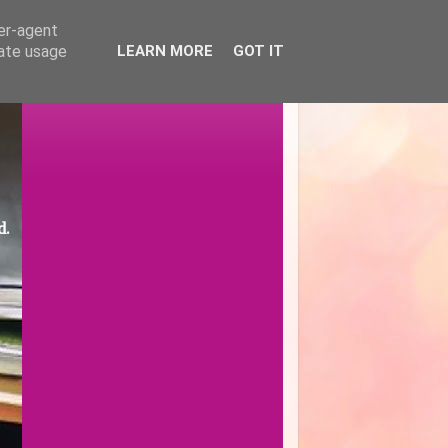
ser-agent
rate usage
LEARN MORE
GOT IT
d.