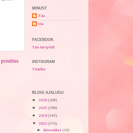
MINUST
Tiia
tiia
FACEBOOK
Tiia Järvpõld
postitus
INSTAGRAM
Tiiatibu
BLOGI AJALUGU
►
2026
(208)
►
2025
(298)
►
2024
(343)
▼
2023
(370)
►
detsember
(33)