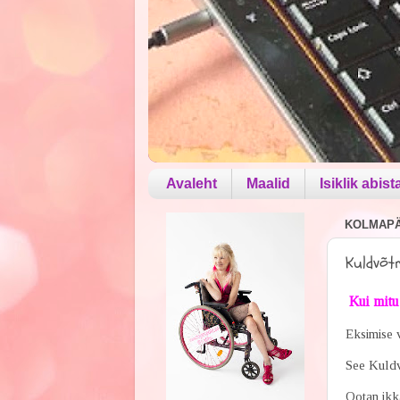
Avaleht
Maalid
Isiklik abist
KOLMAPÄE
Kuldvõt
Kui mitu 
Eksimise v
See Kuld
Ootan ikka