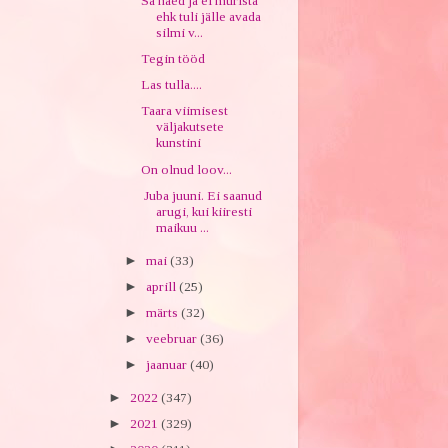
Sa näed ja ei mürista
ehk tuli jälle avada
silmi v...
Tegin tööd
Las tulla....
Taara viimisest
väljakutsete
kunstini
On olnud loov...
Juba juuni. Ei saanud
arugi, kui kiiresti
maikuu ...
►
mai
(33)
►
aprill
(25)
►
märts
(32)
►
veebruar
(36)
►
jaanuar
(40)
►
2022
(347)
►
2021
(329)