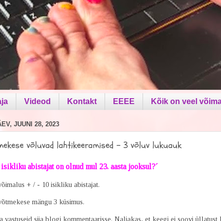
aja
Videod
Kontakt
EEEE
Kõik on veel võima
V, JUUNI 28, 2023
mekese võluvad lahtikeeramised - 3 võluv lukuauk
isikliku abistajat on olnud mul 23. aasta jooksul?´
õimalus + / - 10 isikliku abistajat.
võtmekese mängu 3 küsimus.
 vastuseid siia blogi kommentaarisse. Naljakas, et keegi ei soovi üllatust 