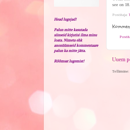
see on 18.
Postitaja:
Head lugejad!
Komment
Palun mitte kasutada
siinseid kirjutisi ilma minu
Posti
loata. Nimeta ehk
anonüümseid kommentaare
palun ka mitte jätta.
Uuem po
Rõõmsat lugemist!
Tellimine: