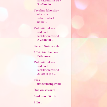
lahtikeeramised -
3 võluv lu...
Tavaline lahe päev
ehk olla
vahetevahel
naine...
Kuldvõtmekese
võluvad
lahtikeeramised -
2 võluv lu...
Karksi-Nuia ootab
Siiski tõeline jaan
Põlvamaal
Kuldvõtmekese
võluvad
lahtikeeramised
23 aasta joo...
Taas
ümbermängimine
Öös on salasära
Laulutunni ümin
Pidu...