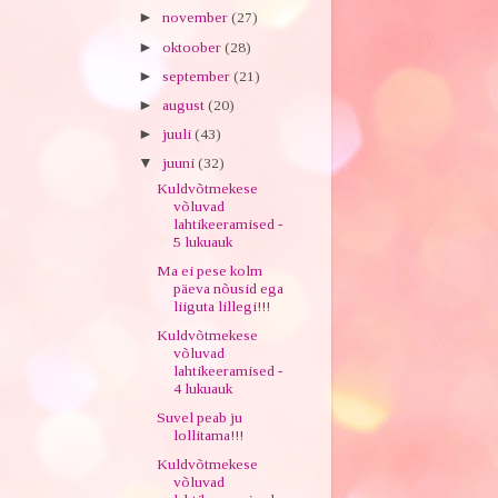
►
november
(27)
►
oktoober
(28)
►
september
(21)
►
august
(20)
►
juuli
(43)
▼
juuni
(32)
Kuldvõtmekese
võluvad
lahtikeeramised -
5 lukuauk
Ma ei pese kolm
päeva nõusid ega
liiguta lillegi!!!
Kuldvõtmekese
võluvad
lahtikeeramised -
4 lukuauk
Suvel peab ju
lollitama!!!
Kuldvõtmekese
võluvad