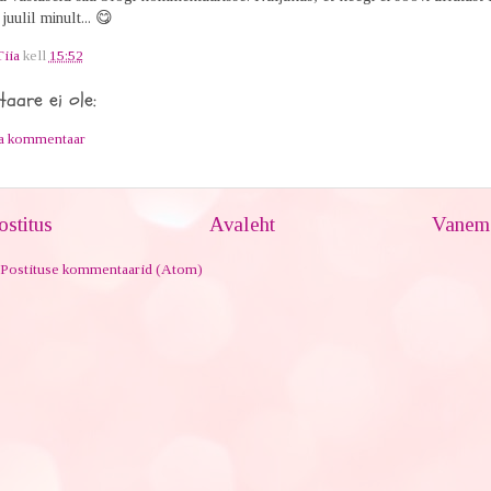
 juulil minult... 😋
Tiia
kell
15:52
aare ei ole:
ta kommentaar
stitus
Avaleht
Vanem 
Postituse kommentaarid (Atom)