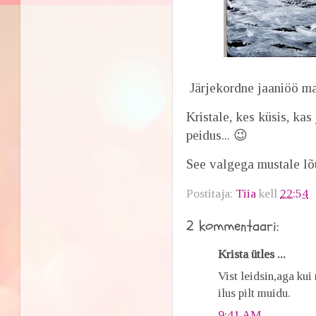
Järjekordne jaaniöö m
Kristale, kes küsis, kas 
peidus... 😉
See valgega mustale lõ
Postitaja:
Tiia
kell
22:54
2 kommentaari:
Krista ütles ...
Vist leidsin,aga kui
ilus pilt muidu.
9:41 AM