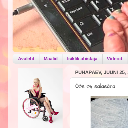
Avaleht
Maalid
Isiklik abistaja
Videod
PÜHAPÄEV, JUUNI 25, 
Öös on salasära