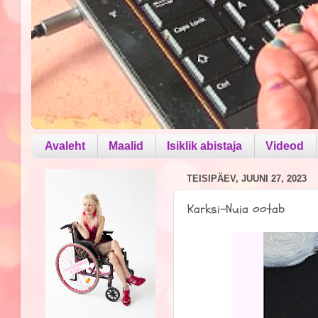
Avaleht
Maalid
Isiklik abistaja
Videod
TEISIPÄEV, JUUNI 27, 2023
Karksi-Nuia ootab