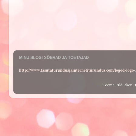
MINU BLOGI SÕBRAD JA TOETAJAD
http://www.tasutaturundusjainternetiturundus.com/logod-log
Teema Pildi aken. 