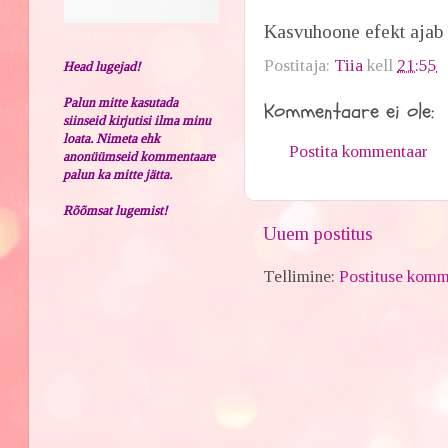
Kasvuhoone efekt ajab j
Postitaja:
Tiia
kell
21:55
Head lugejad!
Palun mitte kasutada
Kommentaare ei ole:
siinseid kirjutisi ilma minu
loata. Nimeta ehk
Postita kommentaar
anonüümseid kommentaare
palun ka mitte jätta.
Rõõmsat lugemist!
Uuem postitus
Tellimine:
Postituse komm