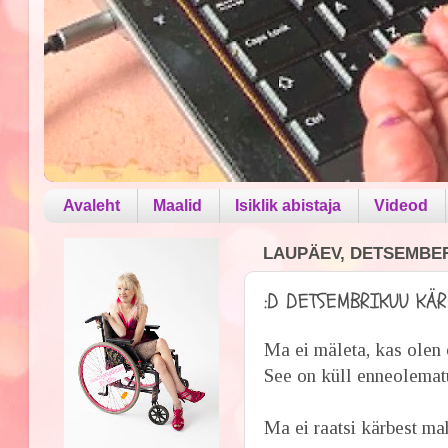
Avaleht
Maalid
Isiklik abistaja
Videod
LAUPÄEV, DETSEMBER 
:D DETSEMBRIKUU KÄ
Ma ei mäleta, kas olen ö
See on küll enneolemat
Ma ei raatsi kärbest ma