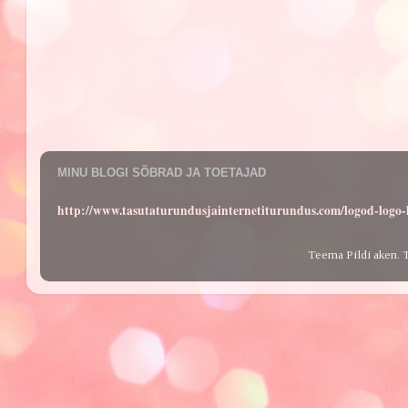
MINU BLOGI SÕBRAD JA TOETAJAD
http://www.tasutaturundusjainternetiturundus.com/logod-log
Teema Pildi aken. 