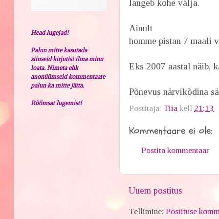
langeb kohe välja.
Ainult
Head lugejad!
homme pistan 7 maali v
Palun mitte kasutada
siinseid kirjutisi ilma minu
Eks 2007 aastal näib, 
loata. Nimeta ehk
anonüümseid kommentaare
palun ka mitte jätta.
Põnevus närvikõdina säi
Rõõmsat lugemist!
Postitaja:
Tiia
kell
21:13
Kommentaare ei ole:
Postita kommentaar
Uuem postitus
Tellimine:
Postituse komm