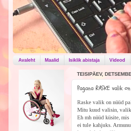
Avaleht
Maalid
Isiklik abistaja
Videod
TEISIPÄEV, DETSEMBE
Pagana RASKE valik on 
Raske valik on nüüd pak
Mitu kuud valisin, valik
Eh mh nüüd küsite, mis 
ei tule kahjuks. Armunu