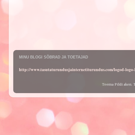
MINU BLOGI SÕBRAD JA TOETAJAD
http://www.tasutaturundusjainternetiturundus.com/logod-log
Teema Pildi aken. 