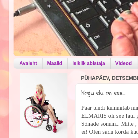
Avaleht
Maalid
Isiklik abistaja
Videod
PÜHAPÄEV, DETSEMBE
Kogu elu on ees...
Paar tundi kummitab min
ELMARIS oli see laul p
Sõnade sõnum... Mitte ,
ei! Olen sadu korda kuu