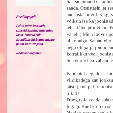
Saatsin mõned e-jõuluk
saada. Otsustasin, et s
uueaastasoovid. Kuigi 
Head lugejad!
võiksin ise ka joonistad
Palun mitte kasutada
teha. Olen proovinud. Pu
siinseid kirjutisi ilma minu
vahel :) Minu loovus po
loata. Nimeta ehk
anonüümseid kommentaare
alatooniga. Samuti ei o
palun ka mitte jätta.
aega oli palju jõuludeni
Rõõmsat lugemist!
korralikku veel joonist
See ei ole hea vabandu
Parimatel aegadel - kui
vildikadega kuu jooksul 
hästi ja nii palju jooni
olla!!!
Praegu olen enda suhtes
liigagi. Kuid kriitika s
Nohjah, praegu saaks k