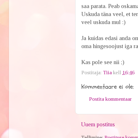
saa parata. Peab oska
Uskuda täna veel, et te
veel uskuda mul :)
Ja kuidas edasi anda om
oma hingesoojust iga r
Kas pole see nii ;)
Postitaja:
Tiia
kell
16:46
Kommentaare ei ole:
Postita kommentaar
Uuem postitus
Tellimine:
Postituse komm