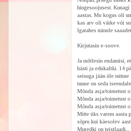
hingesoojusest. Kunagi 
aastas. Mu kogus oli um
kas arv oli väike või suu
Igatahes minule saaade
Kirjutasin e-soove.
Ja mõtlesin endamisi, e
hästi ja edukaltki. 14 p
seisuga jään üle mitme 
tunne on seda iseendale
Mõnda asja/toimetust o
Mõnda asja/toimetust ol
Mõnda asja/toimetust ol
Mitte üks varem aasta po
sõpru kui käesolev aast
Muredki on teistlaadi..