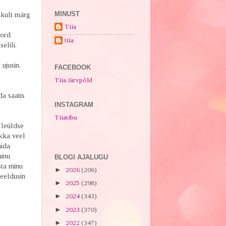
MINUST
tikult märg
Tiia
kord
tiia
elili.
ujusin.
FACEBOOK
Tiia Järvpõld
da saatis
INSTAGRAM
Tiiatibu
Üleüldse
ikka veel
mida
minu
BLOGI AJALUGU
sta minu
►
2026
(206)
Keeldusin
►
2025
(298)
►
2024
(343)
►
2023
(370)
►
2022
(347)