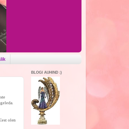
lik
BLOGI AUHIND :)
ste
egeleda.
Eest olen