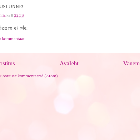
USI UNNE!
Tiia
kell
22:58
aare ei ole:
ta kommentaar
stitus
Avaleht
Vanem 
Postituse kommentaarid (Atom)