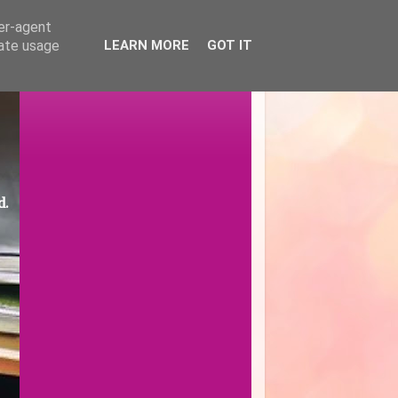
ser-agent
rate usage
LEARN MORE
GOT IT
d.