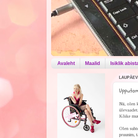
Avaleht
Maalid
Isiklik abist
LAUPÄEV,
Upputami
Nii, olen 
ülevaadet
Kõike muu
Olen suhte
pruunim, 