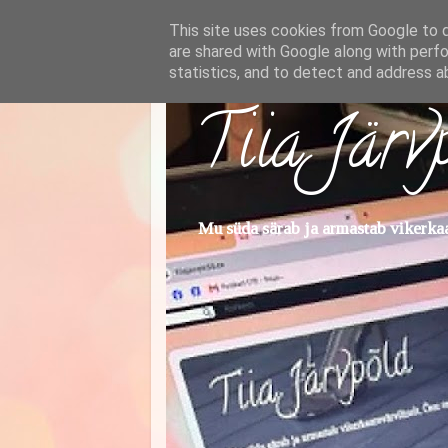
This site uses cookies from Google to de
are shared with Google along with perfo
statistics, and to detect and address a
Tiia Järv
Mu süda särab ja armastab vikerkaar