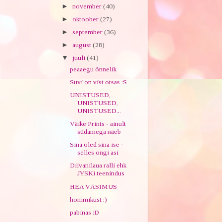
►
november
(40)
►
oktoober
(27)
►
september
(36)
►
august
(28)
▼
juuli
(41)
peaaegu õnnelik
Suvi on vist otsas :S
UNISTUSED,
UNISTUSED,
UNISTUSED...
Väike Prints - ainult
südamega näeb
Sina oled sina ise -
selles ongi asi
Diivanilaua ralli ehk
JYSKi teenindus
HEA VÄSIMUS
hommikust :)
pabinas :D