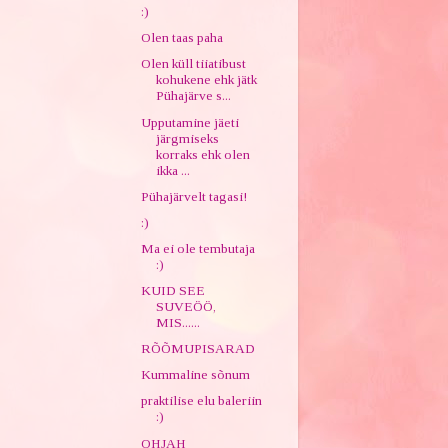
:)
Olen taas paha
Olen küll tiiatibust
kohukene ehk jätk
Pühajärve s...
Upputamine jäeti
järgmiseks
korraks ehk olen
ikka ...
Pühajärvelt tagasi!
:)
Ma ei ole tembutaja
:)
KUID SEE
SUVEÖÖ,
MIS......
RÕÕMUPISARAD
Kummaline sõnum
praktilise elu baleriin
:)
OHJAH