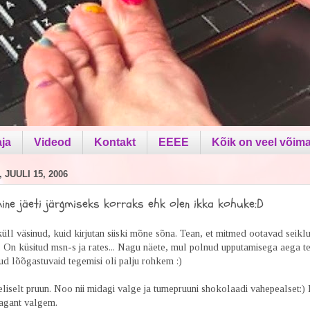
aja
Videod
Kontakt
EEEE
Kõik on veel võima
 JUULI 15, 2006
ne jäeti järgmiseks korraks ehk olen ikka kohuke:D
küll väsinud, kuid kirjutan siiski mõne sõna. Tean, et mitmed ootavad seiklu
. On küsitud msn-s ja rates... Nagu näete, mul polnud upputamisega aega t
d lõõgastuvaid tegemisi oli palju rohkem :)
liselt pruun. Noo nii midagi valge ja tumepruuni shokolaadi vahepealset:) 
tagant valgem.