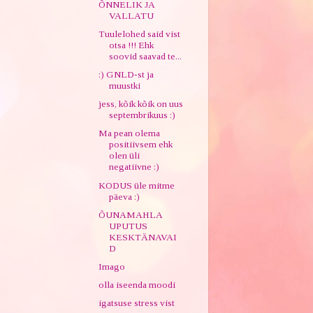
ÕNNELIK JA
VALLATU
Tuulelohed said vist
otsa !!! Ehk
soovid saavad te...
:) GNLD-st ja
muustki
jess, kõik kõik on uus
septembrikuus :)
Ma pean olema
positiivsem ehk
olen üli
negatiivne :)
KODUS üle mitme
päeva :)
ÕUNAMAHLA
UPUTUS
KESKTÄNAVAI
D
Imago
olla iseenda moodi
igatsuse stress vist