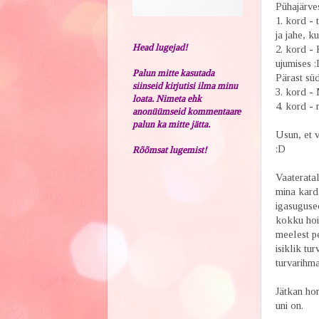
Pühajärves
1. kord - 
ja jahe, k
Head lugejad!
2. kord - 
ujumises :
Palun mitte kasutada
Pärast süd
siinseid kirjutisi ilma minu
3. kord - 
loata. Nimeta ehk
4. kord - 
anonüümseid kommentaare
palun ka mitte jätta.
Usun, et v
:D
Rõõmsat lugemist!
Vaaterata
mina karda
igasuguse
kokku hoia
meelest p
isiklik tu
turvarihma
Jätkan h
uni on.