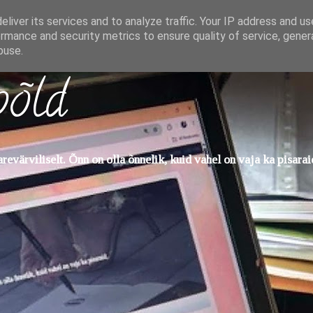
liver its services and to analyze traffic. Your IP address and u
rmance and security metrics to ensure quality of service, gene
buse.
põld
evärviliselt. Õnn on olla õnnelik, kuid vahel on vaja ka pisarai