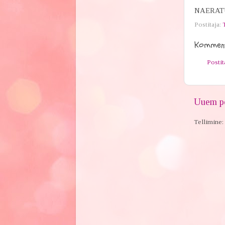
NAERAT
Postitaja:
Komment
Posti
Uuem po
Tellimine: