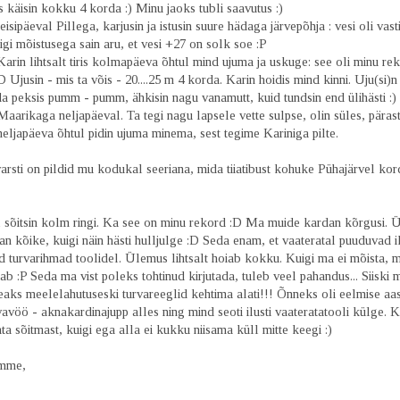
 käisin kokku 4 korda :) Minu jaoks tubli saavutus :)
teisipäeval Pillega, karjusin ja istusin suure hädaga järvepõhja : vesi oli vas
uigi mõistusega sain aru, et vesi +27 on solk soe :P
Karin lihtsalt tiris kolmapäeva õhtul mind ujuma ja uskuge: see oli minu re
D Ujusin - mis ta võis - 20....25 m 4 korda. Karin hoidis mind kinni. Uju(si)n s
a peksis pumm - pumm, ähkisin nagu vanamutt, kuid tundsin end ülihästi :)
Maarikaga neljapäeval. Ta tegi nagu lapsele vette sulpse, olin süles, pärast 
neljapäeva õhtul pidin ujuma minema, sest tegime Kariniga pilte.
arsti on pildid mu kodukal seeriana, mida tiiatibust kohuke Pühajärvel kor
l sõitsin kolm ringi. Ka see on minu rekord :D Ma muide kardan kõrgusi. 
n kõike, kuigi näin hästi hulljulge :D Seda enam, et vaateratal puuduvad 
d turvarihmad toolidel. Ülemus lihtsalt hoiab kokku. Kuigi ma ei mõista, 
b :P Seda ma vist poleks tohtinud kirjutada, tuleb veel pahandus... Siiski 
eaks meelelahutuseski turvareeglid kehtima alati!!! Õnneks oli eelmise aa
rvavöö - aknakardinajupp alles ning mind seoti ilusti vaateratatooli külge. 
ta sõitmast, kuigi ega alla ei kukku niisama küll mitte keegi :)
omme,